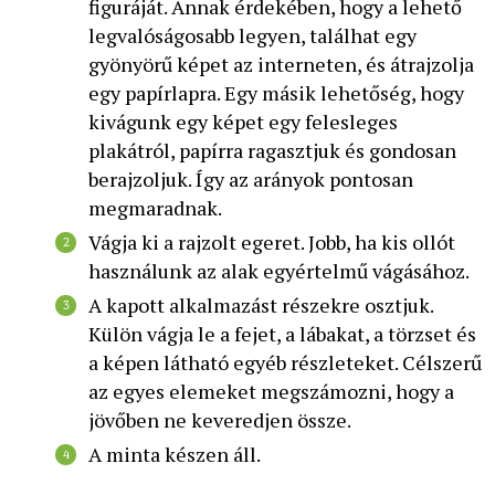
figuráját. Annak érdekében, hogy a lehető
legvalóságosabb legyen, találhat egy
gyönyörű képet az interneten, és átrajzolja
egy papírlapra. Egy másik lehetőség, hogy
kivágunk egy képet egy felesleges
plakátról, papírra ragasztjuk és gondosan
berajzoljuk. Így az arányok pontosan
megmaradnak.
Vágja ki a rajzolt egeret. Jobb, ha kis ollót
használunk az alak egyértelmű vágásához.
A kapott alkalmazást részekre osztjuk.
Külön vágja le a fejet, a lábakat, a törzset és
a képen látható egyéb részleteket. Célszerű
az egyes elemeket megszámozni, hogy a
jövőben ne keveredjen össze.
A minta készen áll.