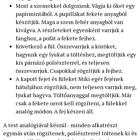
Most a szemekkel dolgozunk. Vágja ki őket egy
papírmintából. A pupillákat fekete anyagból
készítjük. Maga a szem fehér anyagból van
kivágva. A részleteket egyenként varrjuk a
fanghoz, a pofát a fekete fejhez.
Következő a fül. Összevarrjuk a köröket,
hagyunk egy lyukat a töltéshez, megtöltjük egy
kis párnázó poliészterrel, és teljesen
összevarrjuk. Csapokkal rögzítjük a fejhez.
A kapott fejet és füleket Miki egér fejének
hátuljához rögzítjük, nem teljesen varrjuk meg,
lyukat hagyva. Töltőanyaggal megtöltjük. Már
csak a fekete orrot kell rögzíteni, a fülekkel
analóg módon. A fej készen áll.
A test analógiával készül - minden alkatrészt
egymás után rögzítenek, poliészterrel töltenek ki és