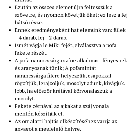
Ezután az összes elemet újra feltesszük a
szövetre, és nyomon követjük őket; ez lesz a fej
hátsó része.
Ennek eredményeként hat elemünk van: fülek
– 4 darab, fej – 2 darab.
Ismét vágja le Miki fejét, elválasztva a pofa
fekete részét.
A pofa narancssárga színe alkalmas - fényesnek
és aranyosnak tűnik; A pofamintát
narancssárga filcre helyezzük, csapokkal
rögzítjük, lerajzoljuk, mosolyt adunk, kivágjuk.
Jobb, ha először krétával körvonalazzuk a
mosolyt.
Fekete cérnával az ajkakat a száj vonala
mentén készítjük el.
Az orr alatti hajtás elkészítéséhez varrja az
anyagot a megfelelő helyre.