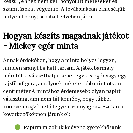
készül, ehhez nem kell bonyolult méréseket és
számításokat végeznie. A továbbiakban elmeséljük,
milyen könnyű a baba kedvében járni.
Hogyan készíts magadnak játékot
- Mickey egér minta
Annak érdekében, hogy a minta helyes legyen,
minden arányt be kell tartani. A játék bármely
méretét kiválaszthatja. Lehet egy kis egér vagy egy
rajzfilmfigura, amelynek mérete több mint ötven
centiméter.A mintához érdemesebb olyan papírt
választani, ami nem túl kemény, hogy tűkkel
könnyen rögzíthető legyen az anyaghoz. Ezután a
következőképpen járunk el:
Papírra rajzoljuk kedvenc gyerekhősünk