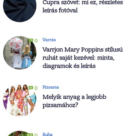
Cupra szövet: mi ez, részletes
leírás fotóval
Varrás
0
Varrjon Mary Poppins stílusú
ruhát saját kezével: minta,
diagramok és leírás
Pizsama
0
Melyik anyag a legjobb
pizsamához?
Ruha
0