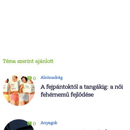
Téma szerint ajánlott
Alsónadrág
0
A fejpántoktól a tangákig: a női
fehérnemű fejlődése
Anyagok
0