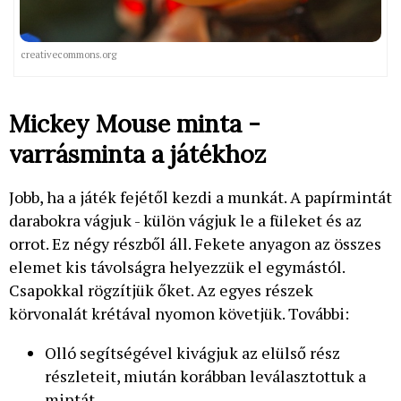
creativecommons.org
Mickey Mouse minta -
varrásminta a játékhoz
Jobb, ha a játék fejétől kezdi a munkát. A papírmintát
darabokra vágjuk - külön vágjuk le a füleket és az
orrot. Ez négy részből áll. Fekete anyagon az összes
elemet kis távolságra helyezzük el egymástól.
Csapokkal rögzítjük őket. Az egyes részek
körvonalát krétával nyomon követjük. További:
Olló segítségével kivágjuk az elülső rész
részleteit, miután korábban leválasztottuk a
mintát.