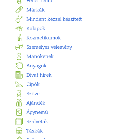
Fehérnemű
Márkák
Mindent kézzel készített
Kalapok
Kozmetikumok
Személyes vélemény
Manökenek
Anyagok
Divat hírek
Cipők
Szövet
Ajándék
Ágynemű
Szalvéták
Táskák