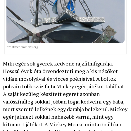
creativecommons.org
Miki egér sok gyerek kedvenc rajzfilmfigurája.
Hosszú évek óta örvendezteti meg a kis nézőket
vidám mosolyával és vicces poénjaival. A boltok
polcain több száz fajta Mickey egér játékot találhat.
A saját kezűleg készített egeret azonban
valószínűleg sokkal jobban fogja kedvelni egy baba,
mert szerető lelkének egy darabja belekerül. Mickey
egér jelmezt sokkal nehezebb varrni, mint egy
kitömött játékot. A Mickey Mouse minta önállóan