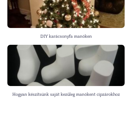
DIY karácsonyfa manöken
Hogyan készítsünk saját kezűleg manökent cipzárokhoz