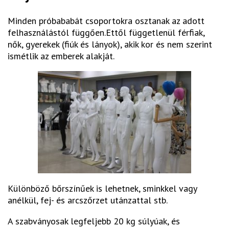
Minden próbababát csoportokra osztanak az adott
felhasználástól függően.Ettől függetlenül férfiak,
nők, gyerekek (fiúk és lányok), akik kor és nem szerint
ismétlik az emberek alakját.
Különböző bőrszínűek is lehetnek, sminkkel vagy
anélkül, fej- és arcszőrzet utánzattal stb.
A szabványosak legfeljebb 20 kg súlyúak, és