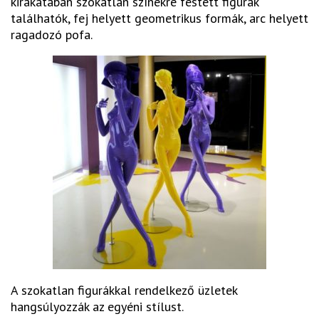
kirakatában szokatlan színekre festett figurák
találhatók, fej helyett geometrikus formák, arc helyett
ragadozó pofa.
A szokatlan figurákkal rendelkező üzletek
hangsúlyozzák az egyéni stílust.