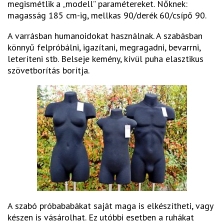
megismétlik a „modell” paramétereket. Nőknek:
magasság 185 cm-ig, mellkas 90/derék 60/csípő 90.
A varrásban humanoidokat használnak. A szabásban
könnyű felpróbálni, igazítani, megragadni, bevarrni,
leteríteni stb. Belseje kemény, kívül puha elasztikus
szövetborítás borítja.
A szabó próbababákat saját maga is elkészítheti, vagy
készen is vásárolhat. Ez utóbbi esetben a ruhákat