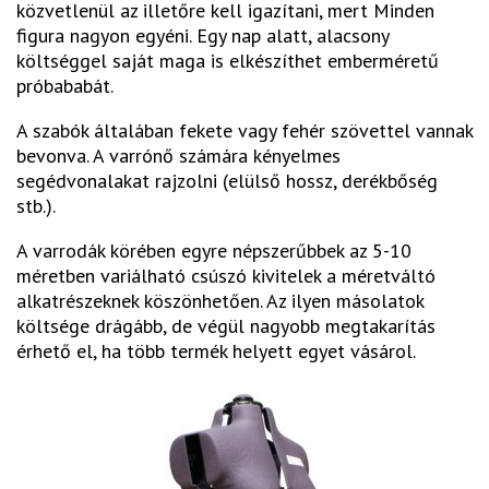
közvetlenül az illetőre kell igazítani, mert Minden
figura nagyon egyéni. Egy nap alatt, alacsony
költséggel saját maga is elkészíthet emberméretű
próbababát.
A szabók általában fekete vagy fehér szövettel vannak
bevonva. A varrónő számára kényelmes
segédvonalakat rajzolni (elülső hossz, derékbőség
stb.).
A varrodák körében egyre népszerűbbek az 5-10
méretben variálható csúszó kivitelek a méretváltó
alkatrészeknek köszönhetően. Az ilyen másolatok
költsége drágább, de végül nagyobb megtakarítás
érhető el, ha több termék helyett egyet vásárol.