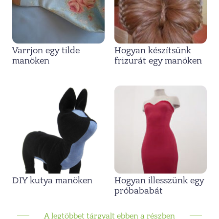
Varrjon egy tilde
Hogyan készítsünk
manöken
frizurát egy manöken
DIY kutya manöken
Hogyan illesszünk egy
próbababát
A legtöbbet tárgyalt ebben a részben