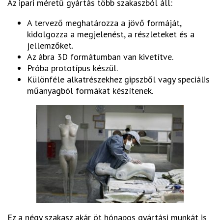
Az ipari méretű gyártás több szakaszból áll:
A tervező meghatározza a jövő formáját,
kidolgozza a megjelenést, a részleteket és a
jellemzőket.
Az ábra 3D formátumban van kivetítve.
Próba prototípus készül.
Különféle alkatrészekhez gipszből vagy speciális
műanyagból formákat készítenek.
Ez a négy szakasz akár öt hónapos gyártási munkát is