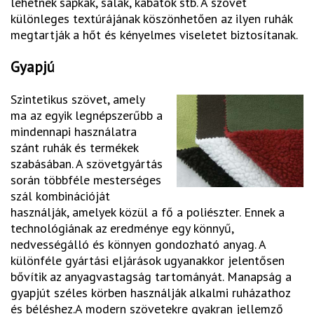
lehetnek sapkák, sálak, kabátok stb. A szövet
különleges textúrájának köszönhetően az ilyen ruhák
megtartják a hőt és kényelmes viseletet biztosítanak.
Gyapjú
Szintetikus szövet, amely
ma az egyik legnépszerűbb a
mindennapi használatra
szánt ruhák és termékek
szabásában. A szövetgyártás
során többféle mesterséges
szál kombinációját
használják, amelyek közül a fő a poliészter. Ennek a
technológiának az eredménye egy könnyű,
nedvességálló és könnyen gondozható anyag. A
különféle gyártási eljárások ugyanakkor jelentősen
bővítik az anyagvastagság tartományát. Manapság a
gyapjút széles körben használják alkalmi ruházathoz
és béléshez.A modern szövetekre gyakran jellemző