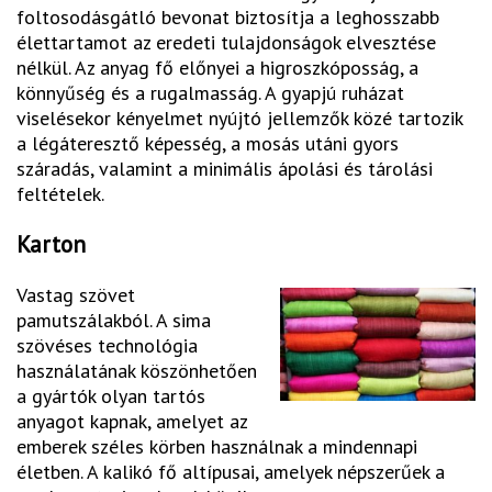
foltosodásgátló bevonat biztosítja a leghosszabb
élettartamot az eredeti tulajdonságok elvesztése
nélkül. Az anyag fő előnyei a higroszkóposság, a
könnyűség és a rugalmasság. A gyapjú ruházat
viselésekor kényelmet nyújtó jellemzők közé tartozik
a légáteresztő képesség, a mosás utáni gyors
száradás, valamint a minimális ápolási és tárolási
feltételek.
Karton
Vastag szövet
pamutszálakból. A sima
szövéses technológia
használatának köszönhetően
a gyártók olyan tartós
anyagot kapnak, amelyet az
emberek széles körben használnak a mindennapi
életben. A kalikó fő altípusai, amelyek népszerűek a