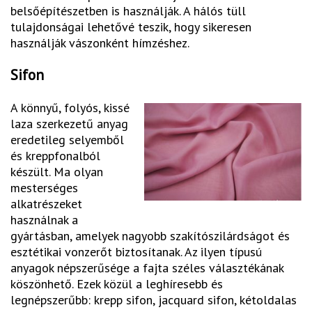
belsőépítészetben is használják. A hálós tüll
tulajdonságai lehetővé teszik, hogy sikeresen
használják vászonként hímzéshez.
Sifon
A könnyű, folyós, kissé
laza szerkezetű anyag
eredetileg selyemből
és kreppfonalból
készült. Ma olyan
mesterséges
alkatrészeket
használnak a
gyártásban, amelyek nagyobb szakítószilárdságot és
esztétikai vonzerőt biztosítanak. Az ilyen típusú
anyagok népszerűsége a fajta széles választékának
köszönhető. Ezek közül a leghíresebb és
legnépszerűbb: krepp sifon, jacquard sifon, kétoldalas