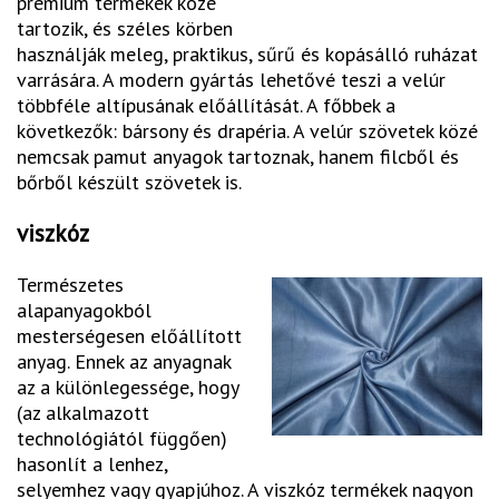
prémium termékek közé
tartozik, és széles körben
használják meleg, praktikus, sűrű és kopásálló ruházat
varrására. A modern gyártás lehetővé teszi a velúr
többféle altípusának előállítását. A főbbek a
következők: bársony és drapéria. A velúr szövetek közé
nemcsak pamut anyagok tartoznak, hanem filcből és
bőrből készült szövetek is.
viszkóz
Természetes
alapanyagokból
mesterségesen előállított
anyag. Ennek az anyagnak
az a különlegessége, hogy
(az alkalmazott
technológiától függően)
hasonlít a lenhez,
selyemhez vagy gyapjúhoz. A viszkóz termékek nagyon