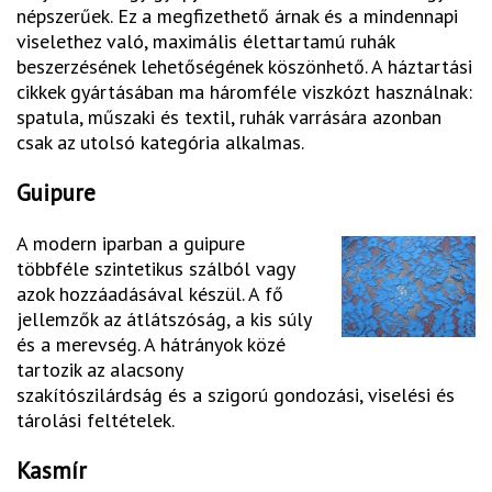
népszerűek. Ez a megfizethető árnak és a mindennapi
viselethez való, maximális élettartamú ruhák
beszerzésének lehetőségének köszönhető. A háztartási
cikkek gyártásában ma háromféle viszkózt használnak:
spatula, műszaki és textil, ruhák varrására azonban
csak az utolsó kategória alkalmas.
Guipure
A modern iparban a guipure
többféle szintetikus szálból vagy
azok hozzáadásával készül. A fő
jellemzők az átlátszóság, a kis súly
és a merevség. A hátrányok közé
tartozik az alacsony
szakítószilárdság és a szigorú gondozási, viselési és
tárolási feltételek.
Kasmír