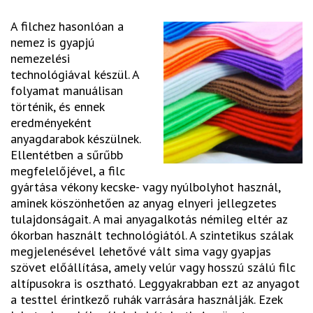
A filchez hasonlóan a
nemez is gyapjú
nemezelési
technológiával készül. A
folyamat manuálisan
történik, és ennek
eredményeként
anyagdarabok készülnek.
Ellentétben a sűrűbb
megfelelőjével, a filc
gyártása vékony kecske- vagy nyúlbolyhot használ,
aminek köszönhetően az anyag elnyeri jellegzetes
tulajdonságait. A mai anyagalkotás némileg eltér az
ókorban használt technológiától. A szintetikus szálak
megjelenésével lehetővé vált sima vagy gyapjas
szövet előállítása, amely velúr vagy hosszú szálú filc
altípusokra is osztható. Leggyakrabban ezt az anyagot
a testtel érintkező ruhák varrására használják. Ezek