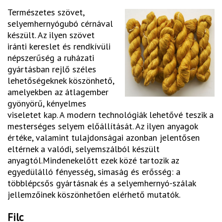
Természetes szövet,
selyemhernyógubó cérnával
készült. Az ilyen szövet
iránti kereslet és rendkívüli
népszerűség a ruházati
gyártásban rejlő széles
lehetőségeknek köszönhető,
amelyekben az átlagember
gyönyörű, kényelmes
viseletet kap. A modern technológiák lehetővé teszik a
mesterséges selyem előállítását. Az ilyen anyagok
értéke, valamint tulajdonságai azonban jelentősen
eltérnek a valódi, selyemszálból készült
anyagtól.Mindenekelőtt ezek közé tartozik az
egyedülálló fényesség, simaság és erősség: a
többlépcsős gyártásnak és a selyemhernyó-szálak
jellemzőinek köszönhetően elérhető mutatók.
Filc