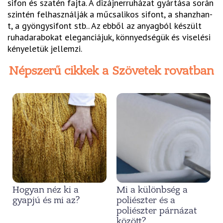
sifon és szatén fajta. A dizájnerruházat gyártása során
szintén felhasználják a műcsalikos sifont, a shanzhan-
t, a gyöngysifont stb.. Az ebből az anyagból készült
ruhadarabokat eleganciájuk, könnyedségük és viselési
kényeletük jellemzi.
Népszerű cikkek a Szövetek rovatban
Hogyan néz ki a
Mi a különbség a
gyapjú és mi az?
poliészter és a
poliészter párnázat
között?