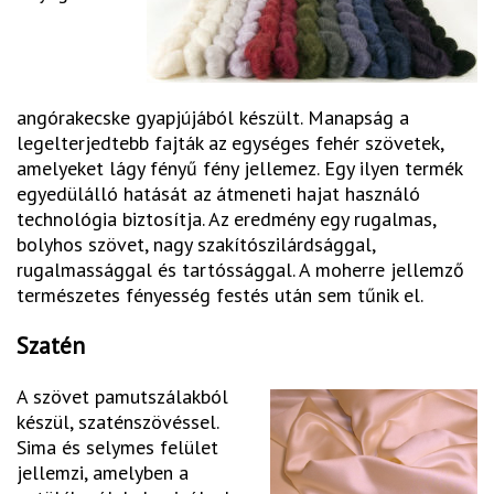
angórakecske gyapjújából készült. Manapság a
legelterjedtebb fajták az egységes fehér szövetek,
amelyeket lágy fényű fény jellemez. Egy ilyen termék
egyedülálló hatását az átmeneti hajat használó
technológia biztosítja. Az eredmény egy rugalmas,
bolyhos szövet, nagy szakítószilárdsággal,
rugalmassággal és tartóssággal. A moherre jellemző
természetes fényesség festés után sem tűnik el.
Szatén
A szövet pamutszálakból
készül, szaténszövéssel.
Sima és selymes felület
jellemzi, amelyben a