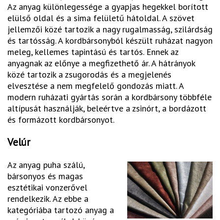
Az anyag különlegessége a gyapjas hegekkel borított
elülső oldal és a sima felületű hátoldal. A szövet
jellemzői közé tartozik a nagy rugalmasság, szilárdság
és tartósság. A kordbársonyból készült ruházat nagyon
meleg, kellemes tapintású és tartós. Ennek az
anyagnak az előnye a megfizethető ár. A hátrányok
közé tartozik a zsugorodás és a megjelenés
elvesztése a nem megfelelő gondozás miatt. A
modern ruházati gyártás során a kordbársony többféle
altípusát használják, beleértve a zsinórt, a bordázott
és formázott kordbársonyot.
Velúr
Az anyag puha szálú,
bársonyos és magas
esztétikai vonzerővel
rendelkezik. Az ebbe a
kategóriába tartozó anyag a