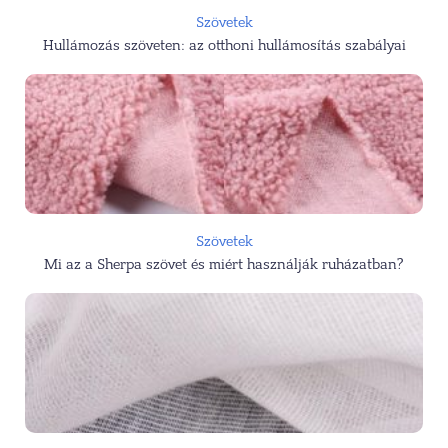
Szövetek
Hullámozás szöveten: az otthoni hullámosítás szabályai
Szövetek
Mi az a Sherpa szövet és miért használják ruházatban?