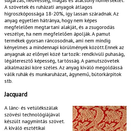
sugárzás, nedvesség, magas és alacsony hőmérséklet.
A szövetek és ruházati anyagok átlagos
higroszkópossága 18-20%, így lassan száradnak. Az
anyag egyetlen hátránya, hogy nem képes
megfelelően megtartani alakját, és a zsugorodás
veszélye, ha nem megfelelően ápolják. A pamut
termékek gyorsan ráncosodnak, ami nem mindig
kényelmes a mindennapi körülmények között.Ennek az
anyagnak az előnyei közé tartozik: rendkívüli puhaság,
légáteresztő képesség, tartósság. A pamutszövetek
alkalmazási köre széles. Az anyag kiváló megoldássá
válik ruhák és munkaruházat, ágynemű, bútorkárpitok
stb.
Jacquard
A lánc- és vetülékszálak
szövési technológiájával
készült nagymintás szövet.
A kiváló esztétikai