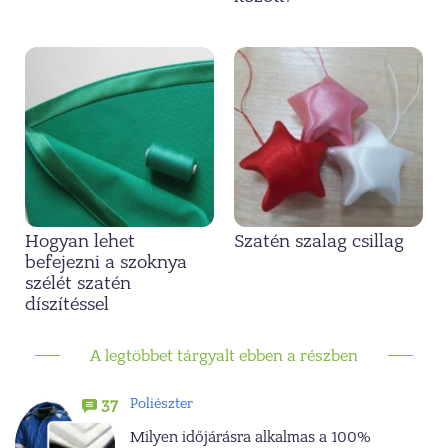
Hogyan lehet
Szatén szalag csillag
befejezni a szoknya
szélét szatén
díszítéssel
A legtöbbet tárgyalt ebben a részben
Poliészter
37
Milyen időjárásra alkalmas a 100%