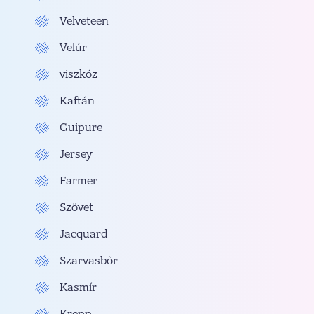
Velveteen
Velúr
viszkóz
Kaftán
Guipure
Jersey
Farmer
Szövet
Jacquard
Szarvasbőr
Kasmír