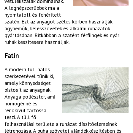
vetülékszálak dominálnak.
A legnépszerűbbek ma a
nyomtatott és fehérített
szatén. Ezt az anyagot széles körben használják
ágyneműk, bélésszövetek és alkalmi ruházatok
gyártásában. Ritkábban a szatént férfiingek és nyári
ruhák készítésére használják.
Fatin
A modern tüll hálós
szerkezetével tűnik ki,
amely könnyedséget
biztosít az anyagnak.
Anyaga poliészter, ami
homogénné és
rendkívül tartóssá
teszi. A tüll fő
felhasználási területe a ruházat díszítőelemeinek
létrehozása. A puha szövetet ajándékkészítésben és