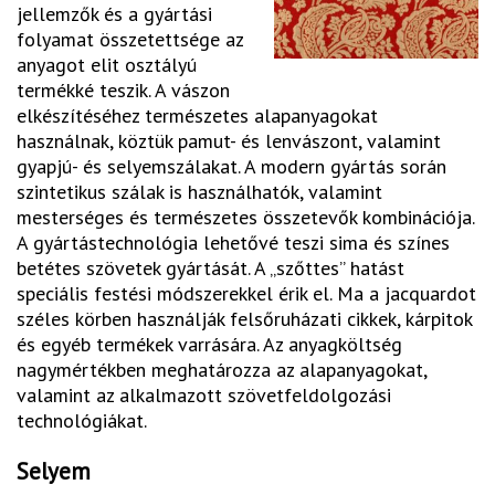
jellemzők és a gyártási
folyamat összetettsége az
anyagot elit osztályú
termékké teszik. A vászon
elkészítéséhez természetes alapanyagokat
használnak, köztük pamut- és lenvászont, valamint
gyapjú- és selyemszálakat. A modern gyártás során
szintetikus szálak is használhatók, valamint
mesterséges és természetes összetevők kombinációja.
A gyártástechnológia lehetővé teszi sima és színes
betétes szövetek gyártását. A „szőttes” hatást
speciális festési módszerekkel érik el. Ma a jacquardot
széles körben használják felsőruházati cikkek, kárpitok
és egyéb termékek varrására. Az anyagköltség
nagymértékben meghatározza az alapanyagokat,
valamint az alkalmazott szövetfeldolgozási
technológiákat.
Selyem