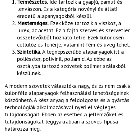
Természetes.
Ide tartozik a gyapjú, pamut és
lenvászon. Ez a kategória növényi és állati
eredetű alapanyagokból készül.
Mesterséges.
Ezek közé tartozik a viszkóz, a
lurex, az acetát. Ez a fajta szerves és szervetlen
összetevőkből hozható létre. Ezek különösen
cellulóz és fehérje, valamint fém és üveg lehet.
Szintetika.
A legnépszerűbb alapanyagok itt a
poliészter, polivinil, poliamid. Az ebbe az
osztályba tartozó szövetek polimer szálakból
készülnek.
A modern szövetek választéka nagy, és ez nem csak a
különféle alapanyagok felhasználási lehetőségeinek
köszönhető. A kész anyag a feldolgozás és a gyártási
technológiák alkalmazásával nyeri el végleges
tulajdonságait. Ebben az esetben a jellemzőket és
tulajdonságokat leggyakrabban a szövés típusa
határozza meg.