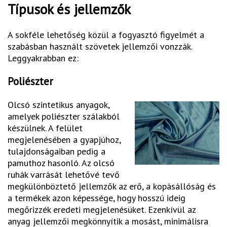
Típusok és jellemzők
A sokféle lehetőség közül a fogyasztó figyelmét a
szabásban használt szövetek jellemzői vonzzák.
Leggyakrabban ez:
Poliészter
Olcsó szintetikus anyagok,
amelyek poliészter szálakból
készülnek. A felület
megjelenésében a gyapjúhoz,
tulajdonságaiban pedig a
pamuthoz hasonló. Az olcsó
ruhák varrását lehetővé tevő
megkülönböztető jellemzők az erő, a kopásállóság és
a termékek azon képessége, hogy hosszú ideig
megőrizzék eredeti megjelenésüket. Ezenkívül az
anyag jellemzői megkönnyítik a mosást, minimálisra