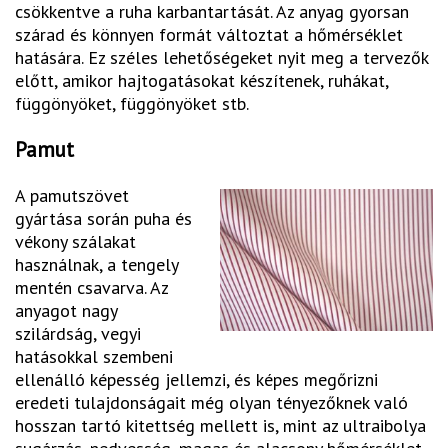
csökkentve a ruha karbantartását. Az anyag gyorsan
szárad és könnyen formát változtat a hőmérséklet
hatására. Ez széles lehetőségeket nyit meg a tervezők
előtt, amikor hajtogatásokat készítenek, ruhákat,
függönyöket, függönyöket stb.
Pamut
A pamutszövet
gyártása során puha és
vékony szálakat
használnak, a tengely
mentén csavarva. Az
anyagot nagy
szilárdság, vegyi
hatásokkal szembeni
ellenálló képesség jellemzi, és képes megőrizni
eredeti tulajdonságait még olyan tényezőknek való
hosszan tartó kitettség mellett is, mint az ultraibolya