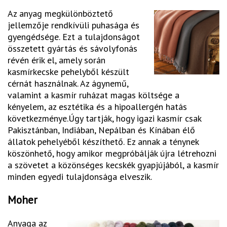
Az anyag megkülönböztető
jellemzője rendkívüli puhasága és
gyengédsége. Ezt a tulajdonságot
összetett gyártás és sávolyfonás
révén érik el, amely során
kasmírkecske pehelyből készült
cérnát használnak. Az ágynemű,
valamint a kasmír ruházat magas költsége a
kényelem, az esztétika és a hipoallergén hatás
következménye.Úgy tartják, hogy igazi kasmír csak
Pakisztánban, Indiában, Nepálban és Kínában élő
állatok pehelyéből készíthető. Ez annak a ténynek
köszönhető, hogy amikor megpróbálják újra létrehozni
a szövetet a közönséges kecskék gyapjújából, a kasmír
minden egyedi tulajdonsága elveszik.
Moher
Anyaga az