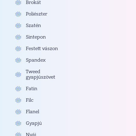
Brokát
Poliészter
Szatén
Sintepon
Festett vászon
Spandex
Tweed
gyapjúszövet
Fatin
Filc
Flanel
Gyapjú
Nyáj