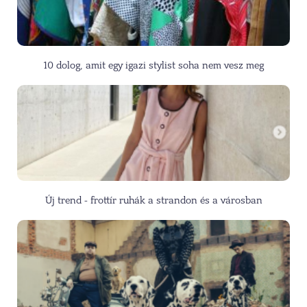
10 dolog, amit egy igazi stylist soha nem vesz meg
Új trend - frottír ruhák a strandon és a városban