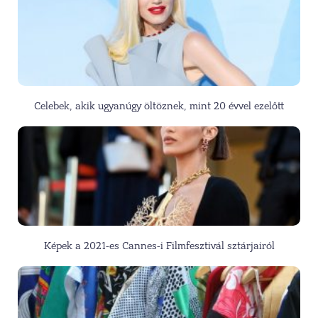
Celebek, akik ugyanúgy öltöznek, mint 20 évvel ezelőtt
Képek a 2021-es Cannes-i Filmfesztivál sztárjairól