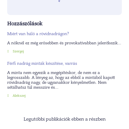
Hozzászólások
Miért van háló a rövidnadrágon?
A nőknél ez még erősebben és provokatívabban jelentkezik...
Szergej
Férfi nadrág minták készítése, varrás
A minta nem egyezik a megépítéskor, de nem ez a
legrosszabb. A lényeg az, hogy az ebből a mintából kapott
rövidnadrág nagy, de ugyanakkor kényelmetlen. Nem
sétálhatsz túl messzire és...
Alekszej
Legutóbbi publikációk ebben a részben