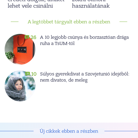
lehet vele csinálni
használatának
A legtöbbet tárgyalt ebben a részben
A 10 legjobb csúnya és borzasztóan drága
26
ruha a TsUM-tól
Súlyos gyerekdivat a Szovjetunió idejéből:
10
nem divatos, de meleg
Új cikkek ebben a részben