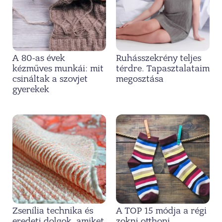
A 80-as évek
Ruhásszekrény teljes
kézműves munkái: mit
térdre. Tapasztalataim
csináltak a szovjet
megosztása
gyerekek
Zsenília technika és
A TOP 15 módja a régi
eredeti dolgok, amiket
zokni otthoni