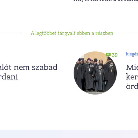
A legtöbbet tárgyalt ebben a részben
kiegé
39
alót nem szabad
Mié
rdani
ker
örd