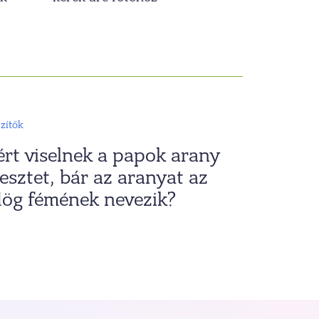
szítők
rt viselnek a papok arany
esztet, bár az aranyat az
ög fémének nevezik?