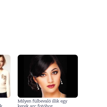
Milyen fülbevaló illik egy
ak
kerek arc fotóhoz