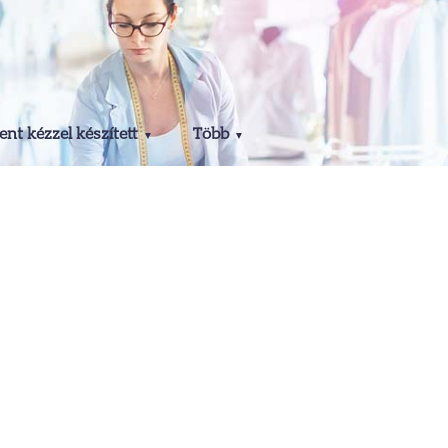
nt kézzel készített
Több