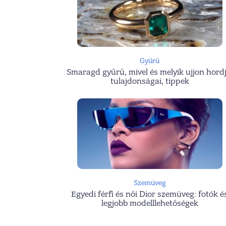
Gyűrű
Smaragd gyűrű, mivel és melyik ujjon hordj
tulajdonságai, tippek
Szemüveg
Egyedi férfi és női Dior szemüveg: fotók é
legjobb modelllehetőségek