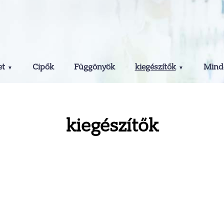
et
Cipők
Függönyök
kiegészítők
Minde
kiegészítők