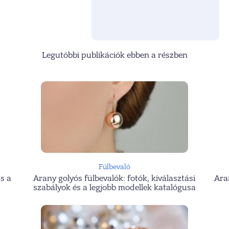
Legutóbbi publikációk ebben a részben
Fülbevaló
us a
Arany golyós fülbevalók: fotók, kiválasztási
Ara
szabályok és a legjobb modellek katalógusa