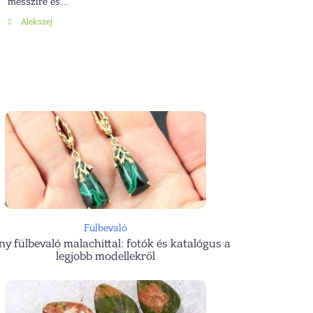
messzire és...
Alekszej
Fülbevaló
ny fülbevaló malachittal: fotók és katalógus a
legjobb modellekről