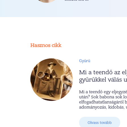
Hasznos cikk
Gyűrű
Mi a teendő az el
gyűrűkkel válás 
Mi a teendő egy eljegyzé
után? Sok babona sok lo
elfogadhatatlanságáról b
adományozás, kidobás, ú
Olvass tovább