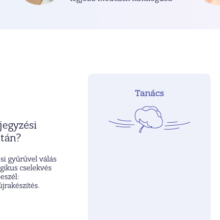
Tanács
jegyzési
után?
si gyűrűvel válás
gikus cselekvés
eszél:
jrakészítés.