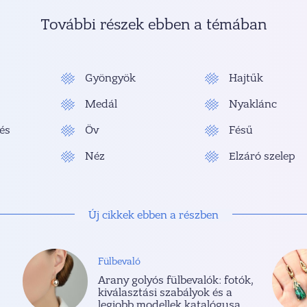
További részek ebben a témában
Gyöngyök
Hajtűk
Medál
Nyaklánc
és
Öv
Fésű
Néz
Elzáró szelep
Új cikkek ebben a részben
Fülbevaló
Arany golyós fülbevalók: fotók,
kiválasztási szabályok és a
legjobb modellek katalógusa