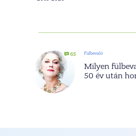
Fülbevaló
65
Milyen fülbev
50 év után ho