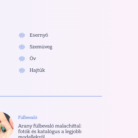
Esernyő
Szemüveg
Öv
Hajtűk
Fülbevaló
Arany fülbevaló malachittal:
fotók és katalógus a legjobb
modellekről