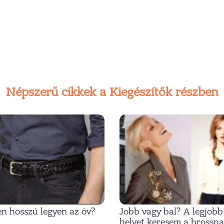
Népszerű cikkek a Kiegészítők részben
n hosszú legyen az öv?
Jobb vagy bal? A legjobb
helyet keresem a brossn