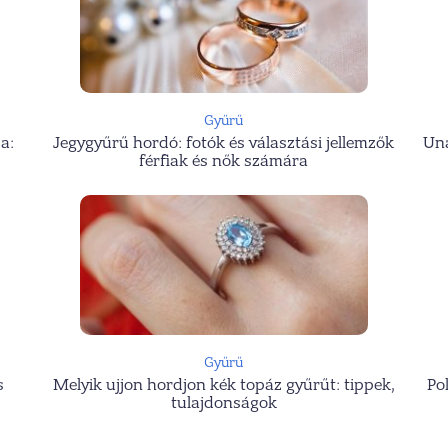
Gyűrű
a:
Jegygyűrű hordó: fotók és választási jellemzők
Una
férfiak és nők számára
Gyűrű
s
Melyik ujjon hordjon kék topáz gyűrűt: tippek,
Po
tulajdonságok