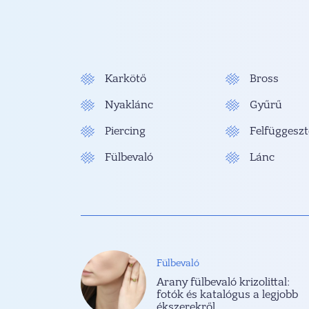
Karkötő
Bross
Nyaklánc
Gyűrű
Piercing
Felfüggeszt
Fülbevaló
Lánc
Fülbevaló
Arany fülbevaló krizolittal:
fotók és katalógus a legjobb
ékszerekről