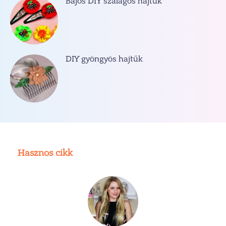
Bájos DIY szalagos hajtűk
DIY gyöngyös hajtűk
Hasznos cikk