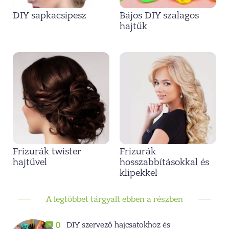
DIY sapkacsipesz
Bájos DIY szalagos
hajtűk
Frizurák twister
Frizurák
hajtűvel
hosszabbításokkal és
klipekkel
A legtöbbet tárgyalt ebben a részben
DIY szervező hajcsatokhoz és
0