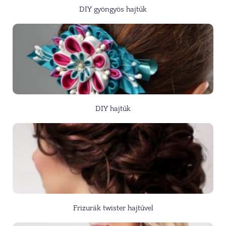
DIY gyöngyös hajtűk
DIY hajtűk
Frizurák twister hajtűvel