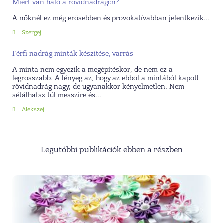
Miért van háló a rövidnadrágon?
A nőknél ez még erősebben és provokatívabban jelentkezik...
Szergej
Férfi nadrág minták készítése, varrás
A minta nem egyezik a megépítéskor, de nem ez a
legrosszabb. A lényeg az, hogy az ebből a mintából kapott
rövidnadrág nagy, de ugyanakkor kényelmetlen. Nem
sétálhatsz túl messzire és...
Alekszej
Legutóbbi publikációk ebben a részben