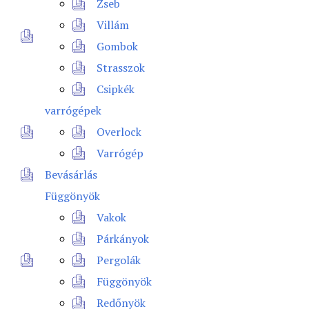
Zseb
Villám
Gombok
Strasszok
Csipkék
varrógépek
Overlock
Varrógép
Bevásárlás
Függönyök
Vakok
Párkányok
Pergolák
Függönyök
Redőnyök