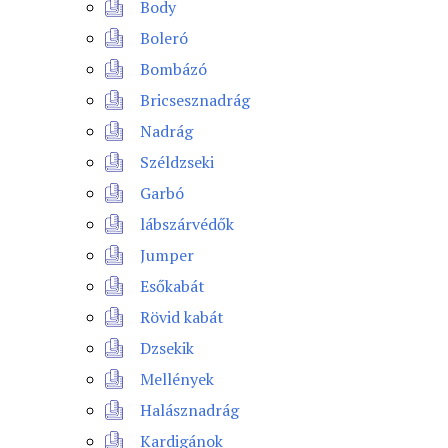
Body
Boleró
Bombázó
Bricsesznadrág
Nadrág
Széldzseki
Garbó
lábszárvédők
Jumper
Esőkabát
Rövid kabát
Dzsekik
Mellények
Halásznadrág
Kardigánok