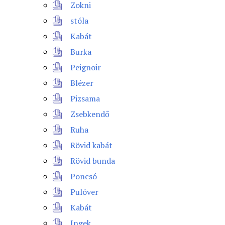
Zokni
stóla
Kabát
Burka
Peignoir
Blézer
Pizsama
Zsebkendő
Ruha
Rövid kabát
Rövid bunda
Poncsó
Pulóver
Kabát
Ingek