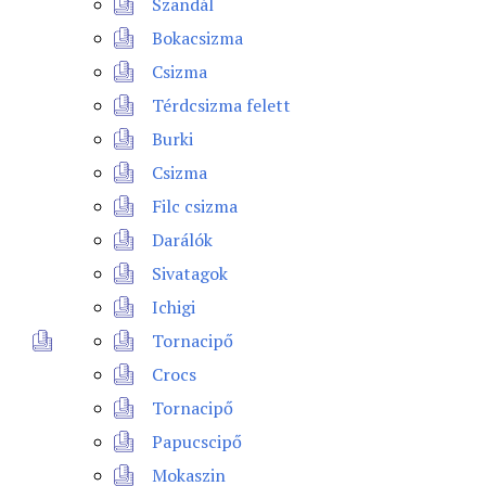
Szandál
Bokacsizma
Csizma
Térdcsizma felett
Burki
Csizma
Filc csizma
Darálók
Sivatagok
Ichigi
Tornacipő
Crocs
Tornacipő
Papucscipő
Mokaszin