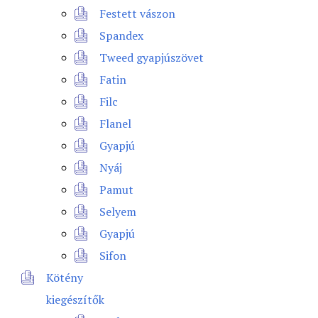
Festett vászon
Spandex
Tweed gyapjúszövet
Fatin
Filc
Flanel
Gyapjú
Nyáj
Pamut
Selyem
Gyapjú
Sifon
Kötény
kiegészítők