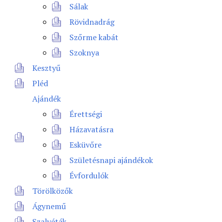
Sálak
Rövidnadrág
Szőrme kabát
Szoknya
Kesztyű
Pléd
Ajándék
Érettségi
Házavatásra
Esküvőre
Születésnapi ajándékok
Évfordulók
Törölközők
Ágynemű
Szalvéták