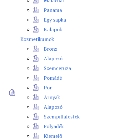
Malachai
Panama
Egy sapka
Kalapok
Kozmetikumok
Bronz
Alapozó
Szemceruza
Pomádé
Por
Árnyak
Alapozó
Szempillafesték
Folyadék
Kiemelő