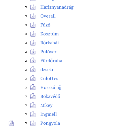
Harisnyanadrág
Overall
Fűző
Kosztüm
Bőrkabát
Pulóver
Fürdőruha
dzseki
Culottes
Hosszú ujj
Bokavédő
Mikey
Ingmell
Pongyola