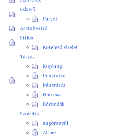
Esküvő
Fátyol
Asztalterítő
Stílus
Kötelező viselet
Táskák
Kuplung
Pénztárca
Pénztárca
Hátizsák
Bőröndök
Szövetek
angóranyúl
Atlasz