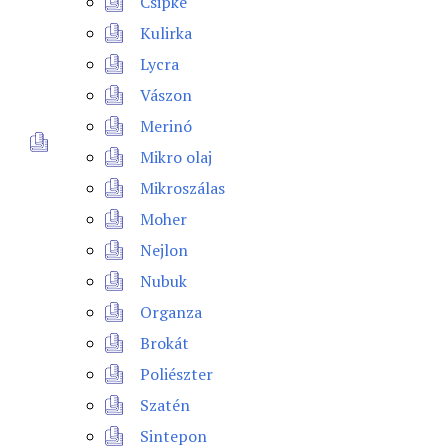
Csipke
Kulirka
Lycra
Vászon
Merinó
Mikro olaj
Mikroszálas
Moher
Nejlon
Nubuk
Organza
Brokát
Poliészter
Szatén
Sintepon