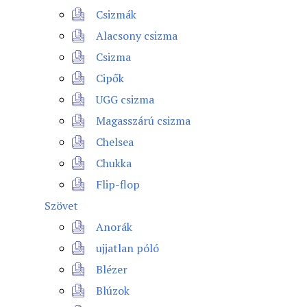
Csizmák
Alacsony csizma
Csizma
Cipők
UGG csizma
Magasszárú csizma
Chelsea
Chukka
Flip-flop
Szövet
Anorák
ujjatlan póló
Blézer
Blúzok