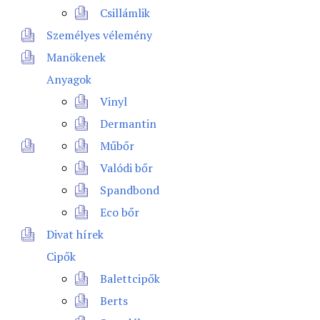
Csillámlik
Személyes vélemény
Manökenek
Anyagok
Vinyl
Dermantin
Műbőr
Valódi bőr
Spandbond
Eco bőr
Divat hírek
Cipők
Balettcipők
Berts