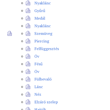
Nyaklánc
Gyűrű
Medál
Nyaklánc
Szemüveg
Piercing
Felfüggesztés
Öv
Fésű
Öv
Fülbevaló
Lánc
Néz
Elzáró szelep
Hajtűk