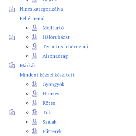
Nincs kategorizálva
Fehérnemű
Melltartó
Hálóruházat
Termikus fehérnemű
Alsónadrág
Márkák
Mindent kézzel készített
Gyöngyök
Hímzés
Kötés
Tűk
Szálak
Flitterek