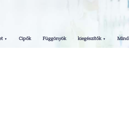
et
Cipők
Függönyök
kiegészítők
Minde