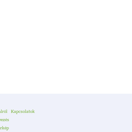
lról
Kapcsolatok
yezés
érkép