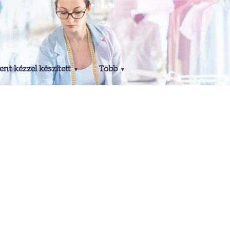
nt kézzel készített
Több