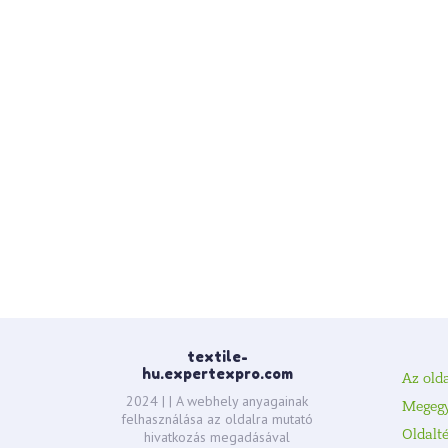
textile-
hu.expertexpro.com
Az olda
2024 |
| A webhely anyagainak
Megeg
felhasználása az oldalra mutató
Oldalt
hivatkozás megadásával