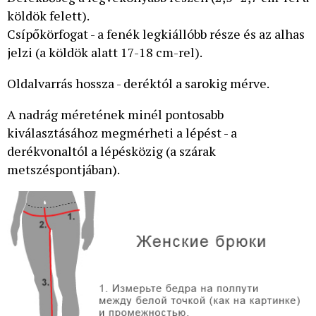
köldök felett).
Csípőkörfogat - a fenék legkiállóbb része és az alhas
jelzi (a köldök alatt 17-18 cm-rel).
Oldalvarrás hossza - deréktól a sarokig mérve.
A nadrág méretének minél pontosabb
kiválasztásához megmérheti a lépést - a
derékvonaltól a lépésközig (a szárak
metszéspontjában).