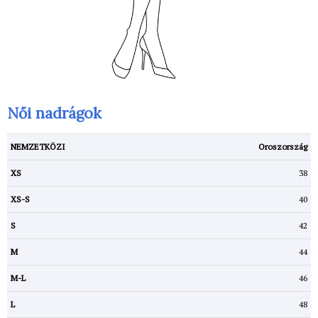
Női nadrágok
Oroszország
38
40
42
44
46
48