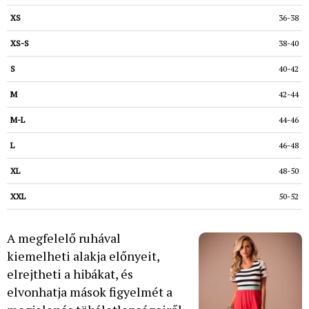
36-38
38-40
40-42
42-44
44-46
46-48
48-50
50-52
A megfelelő ruhával
kiemelheti alakja előnyeit,
elrejtheti a hibákat, és
elvonhatja mások figyelmét a