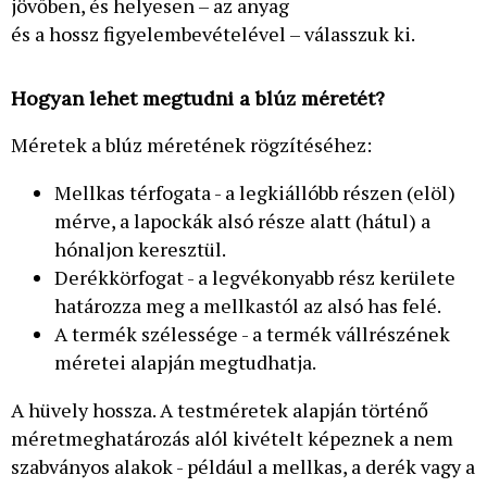
jövőben, és helyesen – az anyag
és a hossz figyelembevételével – válasszuk ki.
Hogyan lehet megtudni a blúz méretét?
Méretek a blúz méretének rögzítéséhez:
Mellkas térfogata - a legkiállóbb részen (elöl)
mérve, a lapockák alsó része alatt (hátul) a
hónaljon keresztül.
Derékkörfogat - a legvékonyabb rész kerülete
határozza meg a mellkastól az alsó has felé.
A termék szélessége - a termék vállrészének
méretei alapján megtudhatja.
A hüvely hossza. A testméretek alapján történő
méretmeghatározás alól kivételt képeznek a nem
szabványos alakok - például a mellkas, a derék vagy a