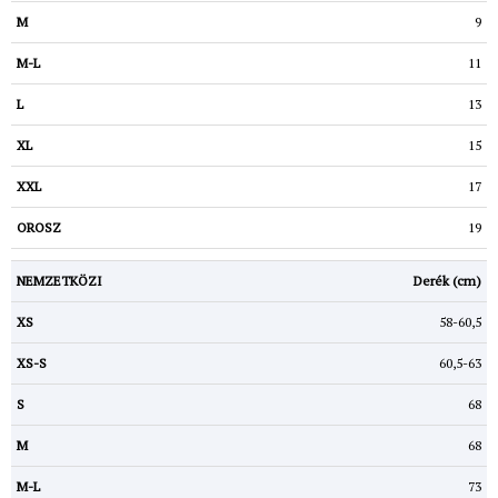
9
11
13
15
17
19
Derék (cm)
58-60,5
60,5-63
68
68
73