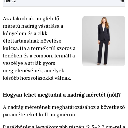
38
Az alakodnak megfelelő
méretű nadrág vásárlása a
kényelem és a cikk
élettartamának növelése
kulcsa. Ha a termék túl szoros a
fenéken és a combon, fennáll a
veszélye a striák gyors
megjelenésének, amelyek
később horzsolásokká válnak.
Hogyan lehet megtudni a nadrág méretét (női)?
A nadrág méretének meghatározásához a következő
paramétereket kell megmérnie:
Derékbőség a legvékonyabb részén (2,5–2,7 cm-rel a