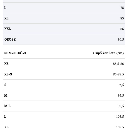
78
83
86
90,5
Csípő kerülete (cm)
83,5-86
86-88,5
93,5
93,5
98,5
103,5
108,5