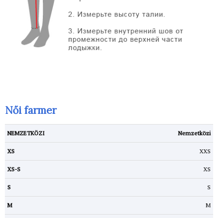
Női farmer
Nemzetközi
XXS
XS
S
M