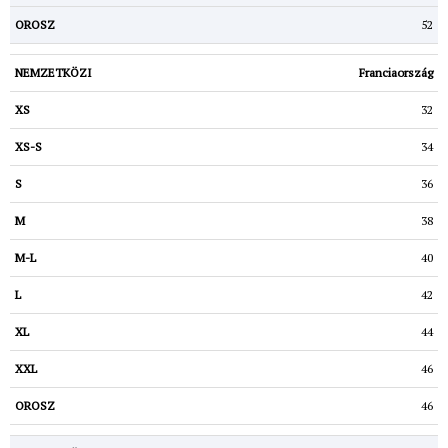
52
Franciaország
32
34
36
38
40
42
44
46
46