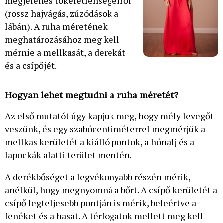
megjelenés tökéletlenségeiről
(rossz hajvágás, zúzódások a
lábán). A ruha méretének
meghatározásához meg kell
mérnie a mellkasát, a derekát
és a csípőjét.
Hogyan lehet megtudni a ruha méretét?
Az első mutatót úgy kapjuk meg, hogy mély levegőt
veszünk, és egy szabócentiméterrel megmérjük a
mellkas kerületét a kiálló pontok, a hónalj és a
lapockák alatti terület mentén.
A derékbőséget a legvékonyabb részén mérik,
anélkül, hogy megnyomná a bőrt. A csípő kerületét a
csípő legteljesebb pontján is mérik, beleértve a
fenéket és a hasat. A térfogatok mellett meg kell