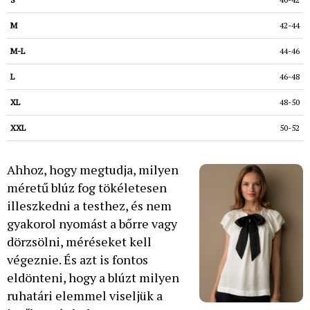
42-44
44-46
46-48
48-50
50-52
Ahhoz, hogy megtudja, milyen
méretű blúz fog tökéletesen
illeszkedni a testhez, és nem
gyakorol nyomást a bőrre vagy
dörzsölni, méréseket kell
végeznie. És azt is fontos
eldönteni, hogy a blúzt milyen
ruhatári elemmel viseljük a