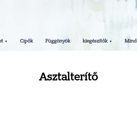
et
Cipők
Függönyök
kiegészítők
Minde
Asztalterítő