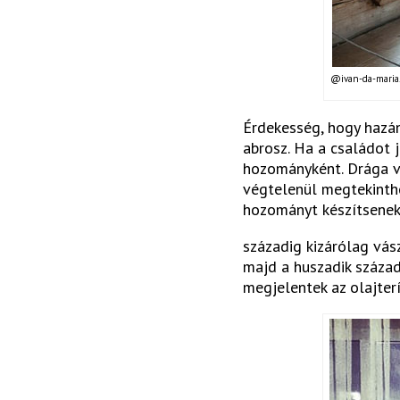
@ivan-da-maria.
Érdekesség, hogy hazán
abrosz. Ha a családot 
hozományként. Drága vo
végtelenül megtekinthe
hozományt készítsenek.
századig kizárólag vász
majd a huszadik század
megjelentek az olajter