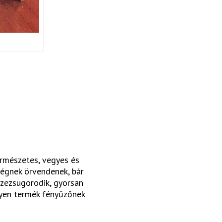
rmészetes, vegyes és
ségnek örvendenek, bár
zezsugorodik, gyorsan
lyen termék fényűzőnek