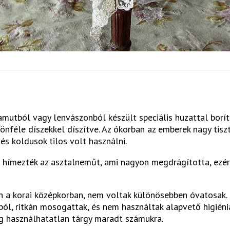
amutból vagy lenvászonból készült speciális huzattal borít
önféle díszekkel díszítve. Az ókorban az emberek nagy tisz
 és koldusok tilos volt használni.
l hímezték az asztalneműt, ami nagyon megdrágította, ezé
n a korai középkorban, nem voltak különösebben óvatosak. 
ból, ritkán mosogattak, és nem használtak alapvető higiéni
áig használhatatlan tárgy maradt számukra.