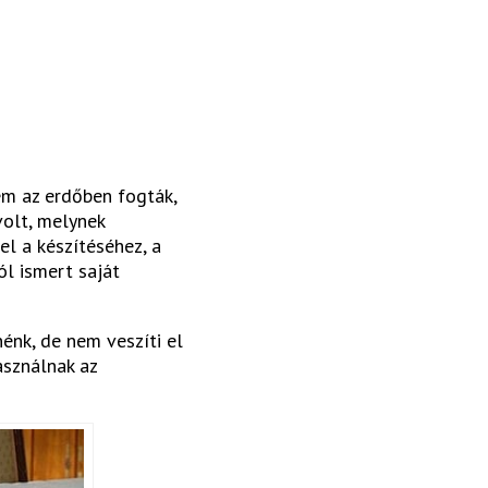
em az erdőben fogták,
volt, melynek
el a készítéséhez, a
l ismert saját
énk, de nem veszíti el
asználnak az