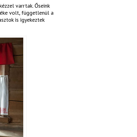
kézzel varrtak. Őseink
éke volt, függetlenül a
sztok is igyekeztek