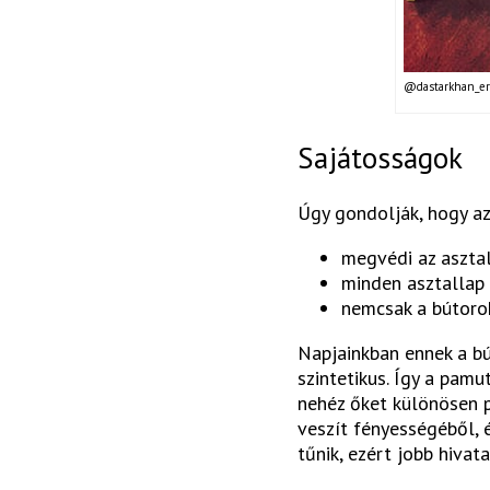
@dastarkhan_er
Sajátosságok
Úgy gondolják, hogy az
megvédi az asztal
minden asztallap h
nemcsak a bútorok
Napjainkban ennek a bú
szintetikus. Így a pam
nehéz őket különösen p
veszít fényességéből, 
tűnik, ezért jobb hiva