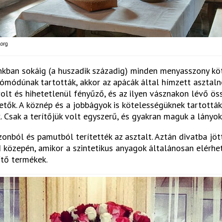
org
kban sokáig (a huszadik századig) minden menyasszony köt
jómódúnak tartották, akkor az apácák által hímzett asztal
lt és hihetetlenül fényűző, és az ilyen vásznakon lévő ös
tők. A köznép és a jobbágyok is kötelességüknek tartották
 Csak a terítőjük volt egyszerű, és gyakran maguk a lányok
onból és pamutból terítették az asztalt. Aztán divatba jött
 közepén, amikor a szintetikus anyagok általánosan elérhe
ítő termékek.