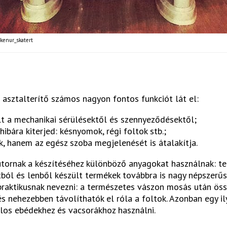
kenur_skatert
 asztalterítő számos nagyon fontos funkciót lát el:
t a mechanikai sérülésektől és szennyeződésektől;
ibára kiterjed: késnyomok, régi foltok stb.;
, hanem az egész szoba megjelenését is átalakítja.
tornak a készítéséhez különböző anyagokat használnak: te
utból és lenből készült termékek továbbra is nagy népszerű
raktikusnak nevezni: a természetes vászon mosás után öss
és nehezebben távolíthatók el róla a foltok. Azonban egy i
talos ebédekhez és vacsorákhoz használni.