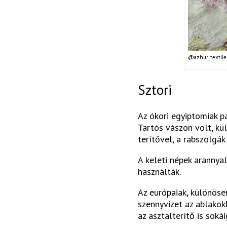
@azhur_textile
Sztori
Az ókori egyiptomiak p
Tartós vászon volt, kül
terítővel, a rabszolgák
A keleti népek arannya
használták.
Az európaiak, különöse
szennyvizet az ablakok
az asztalterítő is sok