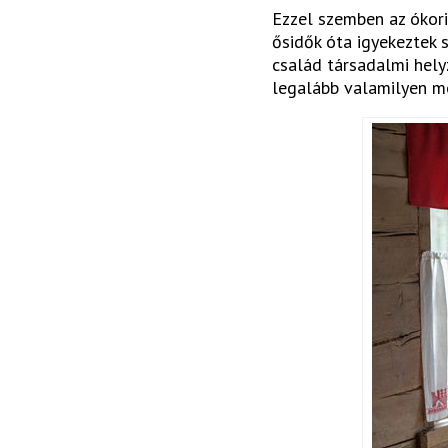
Ezzel szemben az ókori
ősidők óta igyekeztek s
család társadalmi hely
legalább valamilyen mó