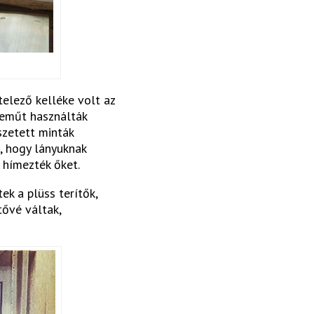
elező kelléke volt az
neműt használták
szetett minták
, hogy lányuknak
 hímezték őket.
ek a plüss terítők,
tővé váltak,