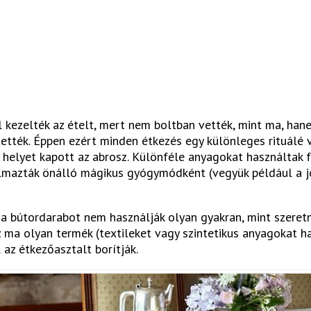
l kezelték az ételt, mert nem boltban vették, mint ma, han
tték. Éppen ezért minden étkezés egy különleges rituálé 
 helyet kapott az abrosz. Különféle anyagokat használtak f
lmazták önálló mágikus gyógymódként (vegyük például a jó
a bútordarabot nem használják olyan gyakran, mint szeretn
sz ma olyan termék (textileket vagy szintetikus anyagokat h
 az étkezőasztalt borítják.