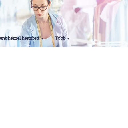
nt kézzel készített
Több