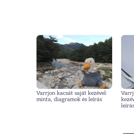
Varrjon kacsát saját kezével:
Varrj
minta, diagramok és leírás
kezév
leírá