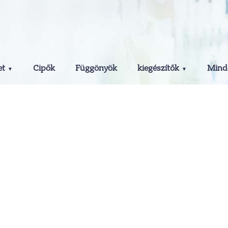
et
Cipők
Függönyök
kiegészítők
Minde