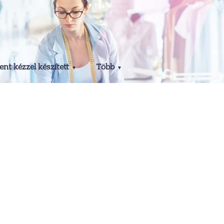
nt kézzel készített
Több