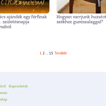
cs ajándék egy férfinak
Hogyan varrjunk huzatot
. születésnapja
székhez gumiszalaggal?
lmából
1
2
…
15
További
lról
Kapcsolatok
yezés
érkép