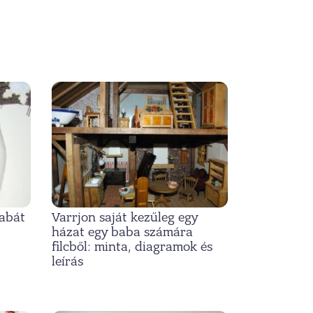
babát
Varrjon saját kezűleg egy
házat egy baba számára
filcből: minta, diagramok és
leírás