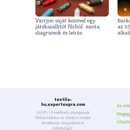
Varrjon saját kezével egy
Barká
játékszállítót filcből: minta,
az 55
diagramok és leírás
alka
Hozzászólás
navigáció
textile-
hu.expertexpro.com
Az olda
2024 |
| A webhely anyagainak
Megeg
felhasználása az oldalra mutató
Oldalt
hivatkozás megadásával
lehetséges.