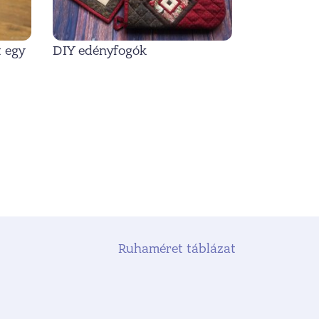
 egy
DIY edényfogók
Ruhaméret táblázat