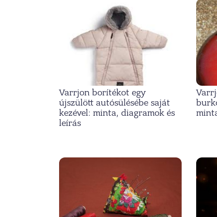
Varrjon borítékot egy
Varrj
újszülött autósülésébe saját
burk
kezével: minta, diagramok és
minta
leírás