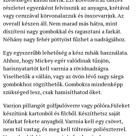
részletet egyenként felvisszük az anyagra, krétával
vagy ceruzával körvonalazzuk és összevarrjuk. Az
overall készen áll. Nem marad más hátra, mint
díszíteni nagy gombokkal és ragasztani a farkát.
Néhány nagy fehér pöttyöst fűzhet a nadrágjához.
Egy egyszerűbb lehetőség a kész ruhák használata.
Ahhoz, hogy Mickey egér valódinak tűnjön,
harisnyatartót kell varrnia a rövidnadrágra.
Viselhetők a vállán, vagy az övön lévő nagy sárga
gombokhoz rögzíthetők. Gombokra mindenképp
szükséged lesz, csak hamisíthatod őket.
Varrjon pillangót golfpulóverre vagy pólóra.Füleket
készítünk kartonból és filcből. Készíthetsz saját
lófarkat fekete anyagból. Varrnia kell egy csövet,
nem túl vastag, és meg kell töltenie poliészterrel.