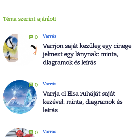
Téma szerint ajánlott
Varrás
0
Varrjon saját kezűleg egy cinege
jelmezt egy lánynak: minta,
diagramok és leírás
Varrás
0
Varrja el Elsa ruháját saját
kezével: minta, diagramok és
leírás
Varrás
0