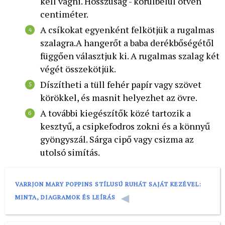
kell vágni. Hosszúság - körülbelül ötven
centiméter.
A csíkokat egyenként felkötjük a rugalmas
szalagra.A hangerőt a baba derékbőségétől
függően választjuk ki. A rugalmas szalag két
végét összekötjük.
Díszítheti a tüll fehér papír vagy szövet
körökkel, és masnit helyezhet az övre.
A további kiegészítők közé tartozik a
kesztyű, a csipkefodros zokni és a könnyű
gyöngyszál. Sárga cipő vagy csizma az
utolsó simítás.
VARRJON MARY POPPINS STÍLUSÚ RUHÁT SAJÁT KEZÉVEL:
MINTA, DIAGRAMOK ÉS LEÍRÁS