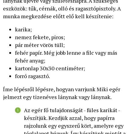
lánynak újévre vagy születésnapra. A szükséges
eszközök: tűk, cérnák, olló és ragasztópisztoly. A
munka megkezdése előtt elő kell készítenie:
karika;
nemez fekete, piros;
pár méter vörös tüll;
fehér papír. Még jobb lenne a filc vagy más
fehér anyag;
kartonlap 30x30 centiméter;
forró ragasztó.
Íme lépésről lépésre, hogyan varrjunk Miki egér
jelmezt egy tizenéves lánynak vagy lánynak.
Az egér fő tulajdonságát - füles karikát -
készítjük. Kezdjük azzal, hogy papírra
rajzolunk egy egyszerű kört, amelyre egy
téglalapot húzunk. Így készítünk mintát a