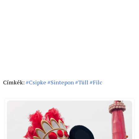
Címkék:
#Csipke
#Sintepon
#Tüll
#Filc