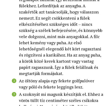
fülekhez. Lefordítjuk az anyagba. A
szakértők azt tanácsolják, hogy válasszon
nemezt. Ez segít csökkenteni a fülek
elkészítéséhez szükséges időt – nincs
szükség a szélek befejezésére, és könnyebb
vele dolgozni, mint más anyagokkal. A filc
lehet kemény vagy puha. Az első
lehetőségnél elegendő két kört ragasztani
és rögzíteni a karikához. Ha az anyag puha,
a körök közé kerek kartont vagy vastag
papírt ragasszunk. Így a fülek felállnak és
megtartják formájukat.
Az öltöny alapja egy fekete golfpulóver
vagy póló és fekete leggings lesz.
A szoknyát mi magunk készítjük el. Ehhez a
vörös tüllt tíz centiméter széles csíkokra