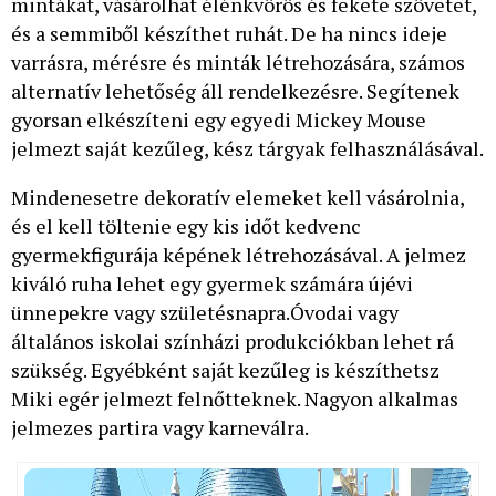
mintákat, vásárolhat élénkvörös és fekete szövetet,
és a semmiből készíthet ruhát. De ha nincs ideje
varrásra, mérésre és minták létrehozására, számos
alternatív lehetőség áll rendelkezésre. Segítenek
gyorsan elkészíteni egy egyedi Mickey Mouse
jelmezt saját kezűleg, kész tárgyak felhasználásával.
Mindenesetre dekoratív elemeket kell vásárolnia,
és el kell töltenie egy kis időt kedvenc
gyermekfigurája képének létrehozásával. A jelmez
kiváló ruha lehet egy gyermek számára újévi
ünnepekre vagy születésnapra.Óvodai vagy
általános iskolai színházi produkciókban lehet rá
szükség. Egyébként saját kezűleg is készíthetsz
Miki egér jelmezt felnőtteknek. Nagyon alkalmas
jelmezes partira vagy karneválra.