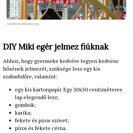
creativecommons.org
DIY Miki egér jelmez fiúknak
Ahhoz, hogy gyermeke kedvére tegyen kedvenc
hősének jelmezét, szüksége lesz egy kis
szabadidőre, valamint:
egy kis kartonpapír. Egy 30x30 centiméteres
lap elegendő lesz;
gombok;
karika;
fekete és piros szövet;
piros és fekete cérna.