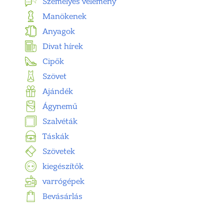
Személyes vélemény
Manökenek
Anyagok
Divat hírek
Cipők
Szövet
Ajándék
Ágynemű
Szalvéták
Táskák
Szövetek
kiegészítők
varrógépek
Bevásárlás