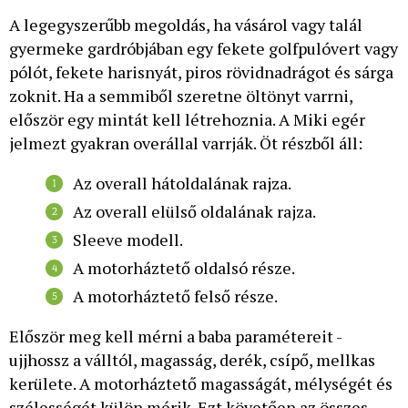
A legegyszerűbb megoldás, ha vásárol vagy talál
gyermeke gardróbjában egy fekete golfpulóvert vagy
pólót, fekete harisnyát, piros rövidnadrágot és sárga
zoknit. Ha a semmiből szeretne öltönyt varrni,
először egy mintát kell létrehoznia. A Miki egér
jelmezt gyakran overállal varrják. Öt részből áll:
Az overall hátoldalának rajza.
Az overall elülső oldalának rajza.
Sleeve modell.
A motorháztető oldalsó része.
A motorháztető felső része.
Először meg kell mérni a baba paramétereit -
ujjhossz a válltól, magasság, derék, csípő, mellkas
kerülete. A motorháztető magasságát, mélységét és
szélességét külön mérik. Ezt követően az összes