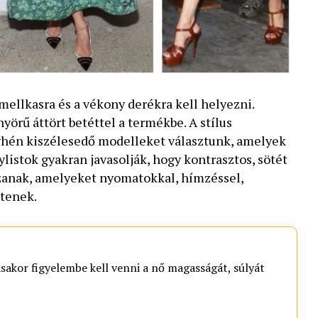
 mellkasra és a vékony derékra kell helyezni.
örű áttört betéttel a termékbe. A stílus
yhén kiszélesedő modelleket választunk, amelyek
tylistok gyakran javasolják, hogy kontrasztos, sötét
szanak, amelyeket nyomatokkal, hímzéssel,
ítenek.
ásakor figyelembe kell venni a nő magasságát, súlyát