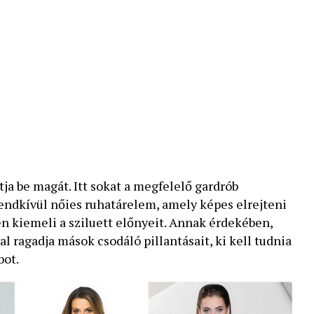
ja be magát. Itt sokat a megfelelő gardrób
rendkívül nőies ruhatárelem, amely képes elrejteni
en kiemeli a sziluett előnyeit. Annak érdekében,
l ragadja mások csodáló pillantásait, ki kell tudnia
bot.