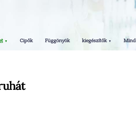
et
Cipők
Függönyök
kiegészítők
Minde
ruhát