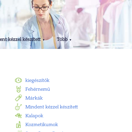
nt kézzel készített
Több
kiegészítők
Fehérnemű
Márkák
Mindent kézzel készített
Kalapok
Kozmetikumok