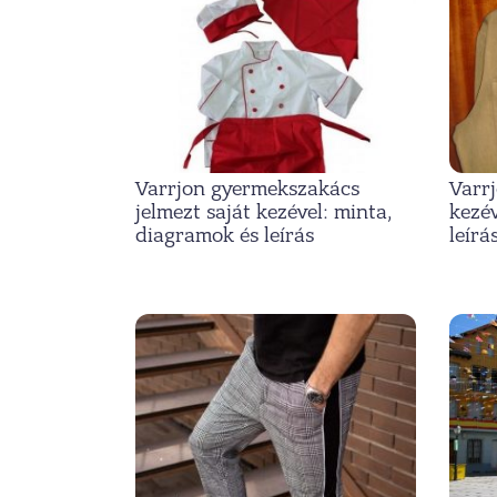
Varrjon gyermekszakács
Varrj
jelmezt saját kezével: minta,
kezév
diagramok és leírás
leírá