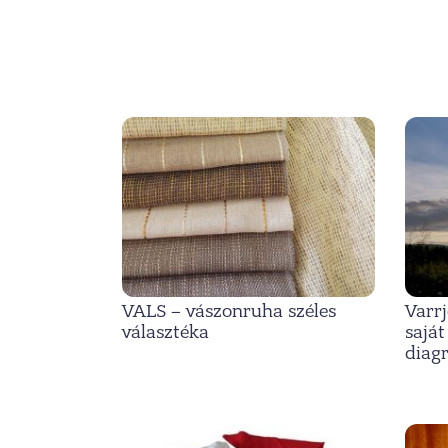
VALS – vászonruha széles
Varr
választéka
saját
diagr