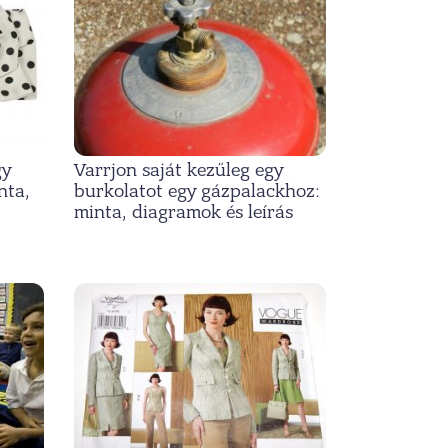
gy
Varrjon saját kezűleg egy
nta,
burkolatot egy gázpalackhoz:
minta, diagramok és leírás