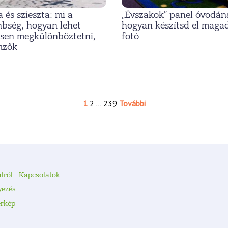
a és szieszta: mi a
„Évszakok” panel óvodán
nbség, hogyan lehet
hogyan készítsd el maga
esen megkülönböztetni,
fotó
mzők
1
2
…
239
További
lról
Kapcsolatok
yezés
érkép