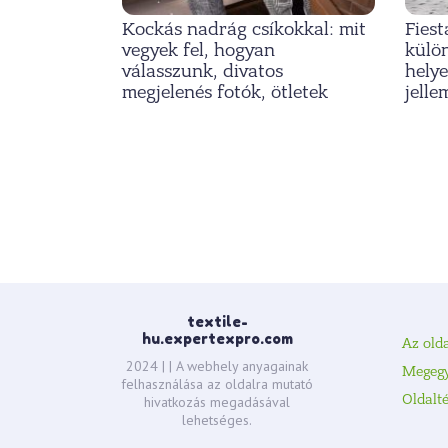
Kockás nadrág csíkokkal: mit
Fiest
vegyek fel, hogyan
külö
válasszunk, divatos
hely
megjelenés fotók, ötletek
jelle
Hozzászólás
navigáció
textile-
hu.expertexpro.com
Az olda
2024 |
| A webhely anyagainak
Megeg
felhasználása az oldalra mutató
Oldalt
hivatkozás megadásával
lehetséges.