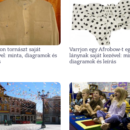
on tornászt saját
Varrjon egy Afrobow-t e
el: minta, diagramok és
lánynak saját kezével: mi
s
diagramok és leírás