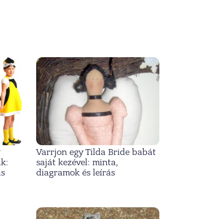
Varrjon egy Tilda Bride babát
ak:
saját kezével: minta,
ás
diagramok és leírás