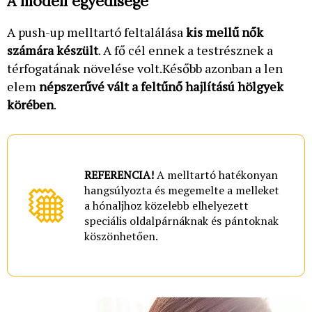
A modell egyedisége
A push-up melltartó feltalálása
kis mellű nők
számára készült
. A fő cél ennek a testrésznek a
térfogatának növelése volt.Később azonban a len
elem
népszerűvé vált a feltűnő hajlítású hölgyek
körében
.
REFERENCIA!
A melltartó hatékonyan
hangsúlyozta és megemelte a melleket
a hónaljhoz közelebb elhelyezett
speciális oldalpárnáknak és pántoknak
köszönhetően.