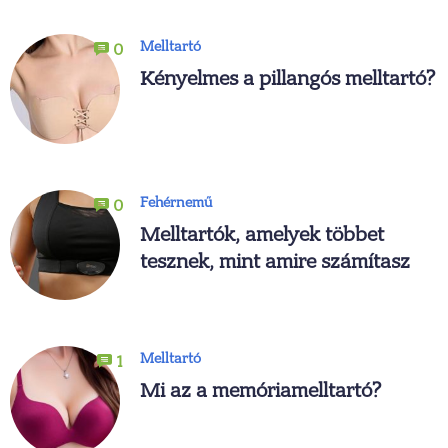
Melltartó
0
Kényelmes a pillangós melltartó?
Fehérnemű
0
Melltartók, amelyek többet
tesznek, mint amire számítasz
Melltartó
1
Mi az a memóriamelltartó?