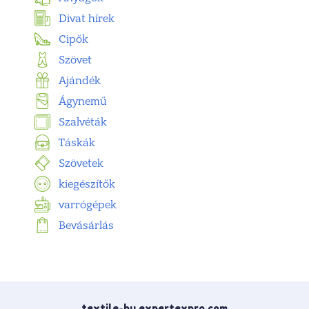
Divat hírek
Cipők
Szövet
Ajándék
Ágynemű
Szalvéták
Táskák
Szövetek
kiegészítők
varrógépek
Bevásárlás
textile-hu.expertexpro.com