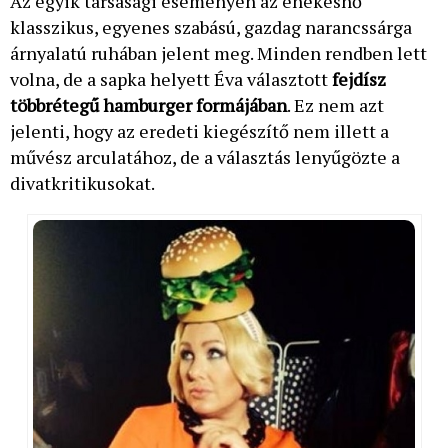
Az egyik társasági eseményen az énekesnő
klasszikus, egyenes szabású, gazdag narancssárga
árnyalatú ruhában jelent meg. Minden rendben lett
volna, de a sapka helyett Éva választott
fejdísz
többrétegű hamburger formájában
. Ez nem azt
jelenti, hogy az eredeti kiegészítő nem illett a
művész arculatához, de a választás lenyűgözte a
divatkritikusokat.