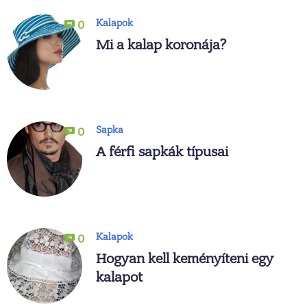
Kalapok
0
Mi a kalap koronája?
Sapka
0
A férfi sapkák típusai
Kalapok
0
Hogyan kell keményíteni egy
kalapot