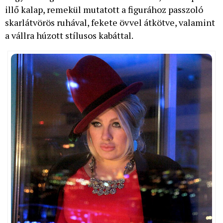
illő kalap, remekül mutatott a figurához passzoló
skarlátvörös ruhával, fekete övvel átkötve, valamint
a vállra húzott stílusos kabáttal.