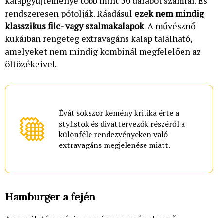
kalapgyűjteménye több mint 50 darabot számlál. És
rendszeresen pótolják. Ráadásul
ezek nem mindig
klasszikus filc- vagy szalmakalapok
. A művésznő
kukáiban rengeteg extravagáns kalap található,
amelyeket nem mindig kombinál megfelelően az
öltözékeivel.
Évát sokszor kemény kritika érte a
stylistok és divattervezők részéről a
különféle rendezvényeken való
extravagáns megjelenése miatt.
Hamburger a fején