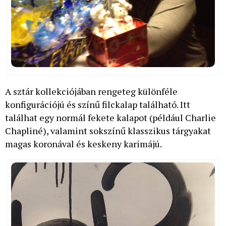
A sztár kollekciójában rengeteg különféle
konfigurációjú és színű filckalap található. Itt
találhat egy normál fekete kalapot (például Charlie
Chapliné), valamint sokszínű klasszikus tárgyakat
magas koronával és keskeny karimájú.